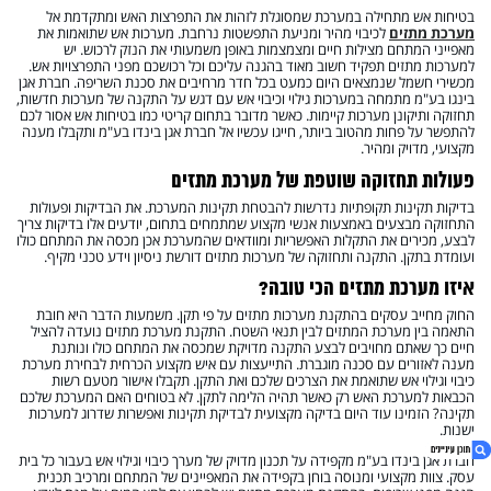
בטיחות אש מתחילה במערכת שמסוגלת לזהות את התפרצות האש ומתקדמת אל
מערכת מתזים
לכיבוי מהיר ומניעת התפשטות נרחבת. מערכות אש שתואמות את
מאפייני המתחם מצילות חיים ומצמצמות באופן משמעותי את הנזק לרכוש. יש
למערכות מתזים תפקיד חשוב מאוד בהגנה עליכם וכל רכושכם מפני התפרצויות אש.
מכשירי חשמל שנמצאים היום כמעט בכל חדר מרחיבים את סכנת השריפה. חברת אגן
בינגו בע"מ מתמחה במערכות גילוי וכיבוי אש עם דגש על התקנה של מערכות חדשות,
תחזוקה ותיקונן מערכות קיימות. כאשר מדובר בתחום קריטי כמו בטיחות אש אסור לכם
להתפשר על פחות מהטוב ביותר, חייגו עכשיו אל חברת אגן בינדו בע"מ ותקבלו מענה
מקצועי, מדויק ומהיר.
פעולות תחזוקה שוטפת של מערכת מתזים
בדיקות תקינות תקופתיות נדרשות להבטחת תקינות המערכת. את הבדיקות ופעולות
התחזוקה מבצעים באמצעות אנשי מקצוע שמתמחים בתחום, יודעים אלו בדיקות צריך
לבצע, מכירים את התקלות האפשריות ומוודאים שהמערכת אכן מכסה את המתחם כולו
ועומדת בתקן. התקנה ותחזוקה של מערכות מתזים דורשת ניסיון וידע טכני מקיף.
איזו מערכת מתזים הכי טובה?
החוק מחייב עסקים בהתקנת מערכות מתזים על פי תקן. משמעות הדבר היא חובת
התאמה בין מערכת המתזים לבין תנאי השטח. התקנת מערכת מתזים נועדה להציל
חיים כך שאתם מחויבים לבצע התקנה מדויקת שמכסה את המתחם כולו ונותנת
מענה לאזורים עם סכנה מוגברת. התייעצות עם איש מקצוע הכרחית לבחירת מערכת
כיבוי וגילוי אש שתואמת את הצרכים שלכם ואת התקן. תקבלו אישור מטעם רשות
הכבאות למערכת האש רק כאשר תהיה הלימה לתקן. לא בטוחים האם המערכת שלכם
תקינה? הזמינו עוד היום בדיקה מקצועית לבדיקת תקינות ואפשרות שדרוג למערכות
ישנות.
חברת אגן בינדו בע"מ מקפידה על תכנון מדויק של מערך כיבוי וגילוי אש בעבור כל בית
עסק. צוות מקצועי ומנוסה בוחן בקפידה את המאפיינים של המתחם ומרכיב תכנית