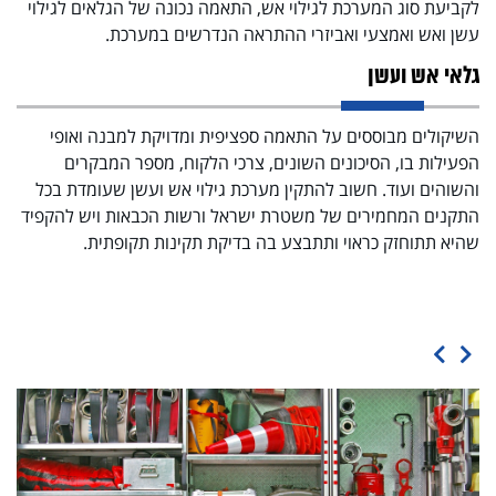
הגד
לקביעת סוג המערכת לגילוי אש, התאמה נכונה של הגלאים לגילוי
לעש
עשן ואש ואמצעי ואביזרי ההתראה הנדרשים במערכת.
קטנ
גלאי אש ועשן
במ
המ
י
השיקולים מבוססים על התאמה ספציפית ומדויקת למבנה ואופי
הפעילות בו, הסיכונים השונים, צרכי הלקוח, מספר המבקרים
מער
והשוהים ועוד. חשוב להתקין מערכת גילוי אש ועשן שעומדת בכל
במט
התקנים המחמירים של משטרת ישראל ורשות הכבאות ויש להקפיד
כול
ם
שהיא תתוחזק כראוי ותתבצע בה בדיקת תקינות תקופתית.
.הג
סה
אמצ