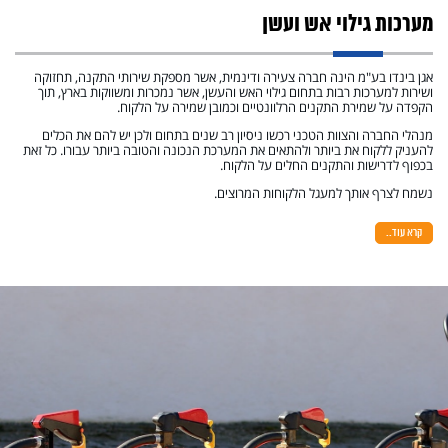
מערכות גילוי אש ועשן
1. מערכות גילוי אש ועשן
2. גילוי וכיבוי אש
אגן בינדו בע"מ הינה חברה צעירה ודינמית, אשר מספקת שירותי התקנה, תחזוקה
3. גלאי אש ועשן
ושירות למערכות רבות בתחום גילוי האש והעשן, אשר נמכרות ומשווקות בארץ, תוך
4. גילוי אש ועשן
הקפדה על שמירת התקנים הרלוונטיים וכמובן שמירה על הלקוח.
5. מערכות מתקדמות לגילוי אש ועשן
מנהלי החברה והצוות הטכני רכשו ניסיון רב שנים בתחום ולכן יש להם את הכלים
6. גילוי עשן
להעניק ללקוח את ביותר ולהתאים את המערכת הנכונה והטובה ביותר עבורו. כל זאת
7. מערכות גילוי וכיבוי אש
בכפוף לדרישות והתקנים החלים על הלקוח.
8. מערכות גילוי וכיבוי אש מתקדמות
9. מערכות גילוי עשן
נשמח לצרף אותך למעגל הלקוחות המרוצים.
10. התקנת מערכת גילוי עשן
11. חברת גילוי אש
קרא עוד..
12. שירותי חברת גילוי אש: תכנון והתקנה של
פתרונות מותאמים אישית
13. המרכיבים של מערכות גילוי אש ועשן
14. השיקולים לקביעת והתאמת סוג מערכת גילוי
אש ועשן
15. מומחים במערכות גילוי ועשן
16. שלבים בהתקנת מערכת גילוי וכיבוי אש
17. כיצד פועלות מערכות גילוי עשן?
18. מומחים במערכות מתקדמות לגילוי וכיבוי אש