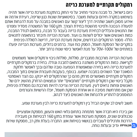
רמקולים תקרתיים למערכת כריזה
כיום בישראל, כל מבנה ציבורי מחויב על פי החוק בהתקנת מערכת כריזה אשר תהיה
בשימוש במקרה חירום ובעתות משבר. בסיטואציות שונות כגון שריפה, רעידת אדמה או
אירוע מסוכן חשוב שתהיה דרך ליצור קשר עם האנשים במבנה על מנת להנחות אותם
לפעולה הנכונה ולפינוי מהשטח במידת הצורך. תקן 160 של המשטרה מסדיר ומפרט
את התנאים והכללים לבחירת מערכת כריזה בעבור כל מבנה, בהתאם לגודל המבנה,
כמות האנשים אשר יכולים לשהות בו ועוד. מערכת הכריזה תיבחר בהתאמה לתנאים
הללו- מספר הרמקולים הנדרשים, איכות מערכת הכריזה, דרישה לסוללה פנימית
במקרים של הפסקת חשמל, הספק כוח ועוד. ברמנים גדולים, מערכות הכריזה יפעלו
במתחים של 70V-100V על מנת לאפשר כיסוי שטח נרחב יותר.
מערכות הכריזה מורכבות ממגברים, סוללות, סוללות גיבוי ורמקולים אשר משמשים
לקריאות. כמות הרמקולים משתנה בהתאם למבנה וגודלו. בחירה ברמקולים תקרתיים
למערכת כריזה היא בחירה שמאפשרת הטמעה טובה שלהם ובכך לאפשר חלוקת
הסאונד שכל השוהים במבנה ישמעו. בנוסף, בעקבות תעבורת אנשים בתוך המבנה,
רמקולים תקרתיים מאפשרים מרחק מהם כך שהרמקולים לא יינזקו. גם הצד האסתטי
מקבל ביטוי שכן רמקולים תקרתיים "מוחבאים" יותר ונמצאים הרחרק מהשיג ידם של
האנשים ופחות נראים לעין. מערכת הכריזה צריכה להיות מורכבת גם מסוללה פנימית,
שכן אם מתרחשת מסיבה זו או אחרת הפסקת חשמל, יוכלו הרשויות והגורמים
המוסמכים להתריע ולהנחות את האנשים כיצד לנהוג.
חשוב לשים לב שקיים הבדל בין רמקולים למערכת כריזה לבין מערכת שמע.
אגן בינדו היא חברה אשר מתמחה בתחום גלאי האש והעשן, מספקת אמצעיים
טכנולוגים שונים, מספקת מערכות אשר עומדת בתקן 160 לבטיחות וכן מעבירה
הדרכות ותרגילים לעובדים בנושאי בטיחות אש. החברה בעלת ותק רב, מספקת שירות
מקצועי, אדיב ובעלות נוחה.