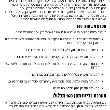
ומקומות קטנים שמצריכים עמדת הפעלה אחת וישנם מקומות ומבנים יותר גדולים
שמצריכים יותר מעמדת כריזה אחת ולעתים אף יש צורך במוניטור, מערכת ניטור
רמקולים וגיבוי. חשוב להבין ולדעת, עוד בטרם אתם מתייחסים לתקן 160
ומפרט 160/161 באיזה סוג עסק מדובר: האם מדובר בבית עסק קטן, עסק בסדר גודל
בינוני או עסק גדול שבו נדרשת מערכת כריזה במטרה שהעובדים והלקוחות יוכלו
לשמוע בצורה ברורה את המסרים וההודעות המעברים במערכת הכריזה.
מפרט משטרה 160
מערכת כריזה בחירום על פי דרישות משטרת ישראל תקן 160 למערכת כריזה:
למערכת יהיה גיבוי על ידי סוללות למקרה בו יהיה צורך בפעולה ללא חשמל וזאת
למשך 30 דקות לכל הפחות.
בכניסות הראשיות, יותקן מיקרופון בלוח – פאנל כבאים לחירום.
המערכת תאפשר הכרזה בכל הרמקולים במערכת בשעת אירוע חירום.
סוג וגודל המערכת נקבע בהתאם לכמות ולסוג הרמקולים שמתאימים לאופיו של
המקום .
המערכת תשמע בכל החללים במבנה ובמרחב בצורה שווה.
המערכת בנויה וכוללת: מסד, מגבר ראשי, רמקולים, סוללות גיבוי ומיקרופונים.
המערכת תיבדק לתקינותה אחת לשנה.
מערכת כריזה תקן 160 תכלול:
פנל מוניטור, עמדת הפעלה, מגבר, יחידת מיתוג , מטען, מצברים וספק, רמקולים והיא
תחולק לאזורים כך שניתן יהיה להכריז בנפרד בכל אזור בנפרד וכן לכל האזורים יחד.