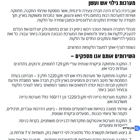
מערכות גילוי אש ועשן
אגן בינדו בע"מ הינה חברה צעירה ודינמית, אשר מספקת שירותי התקנה, תחזוקה
ושירות למערכות רבות בתחום גילוי האש והעשן, אשר נמכרות ומשווקות בארץ, תוך
הקפדה על שמירת התקנים הרלוונטיים וכמובן שמירה על הלקוח.
מנהלי החברה והצוות הטכני רכשו ניסיון רב שנים בתחום ולכן יש להם את הכלים
להעניק ללקוח את ביותר ולהתאים את המערכת הנכונה והטובה ביותר עבורו. כל זאת
בכפוף לדרישות והתקנים החלים על הלקוח.
נשמח לצרף אותך למעגל הלקוחות המרוצים.
השירותים אותם אנו מספקים –
התקנה ותחזוקה וביקורת שנתית עפ"י תקן 129 למטפים, זרנוקים, גלגלונים
ועמדות כיבוי אש.
התקנה ותחזוקה של מערכות גילוי אש לפי תקן 1220 חלק 3 – חברתנו בעלת
הסמכות של מיטב היצרנים והמפיצים בארץ ולכן רק חברה אשר מסוגלת ויודעת
להתקין חברות רבות יכולה להתאים את המוצר המתאים ביותר לצורכי הלקוח
ובמחיר הטוב ביותר.
התקנת מערכות כריזה לפי תקן 1220/3 וכן 160/11 כולל מערכות כריזה
משולבות אש.
שירותי ממונה בטיחות אש למפעלים ומוסדות – ביצוע הדרכות עובדים, תרגילים,
הקמה של ציוותי כוננות , מפעלים וביקורת שוטפת.
התקנת מערכות אינטרקום מתקדמות לבניינים משותפים, בקרות כניסה
למוסדות ומפעלים.
ביצוע תשתיות תקשורת כולל טלפוניה לפי דרישות בזק, תשתיות T V וצלחת גג.
התקנה מערכות טמ"ס ומצלמות IP למשרדים ומוסדות – מגוון רב של ציוד אשר